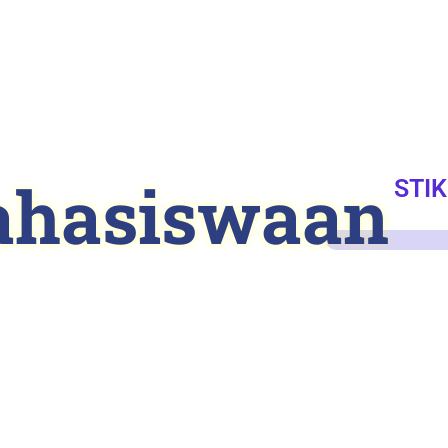
amat Datang Di Web
hasiswaan
STIK
 Tinggi Ilmu Kesehatan Dharm