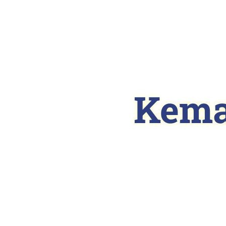
Sel
Kema
Sekolah