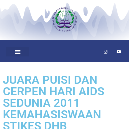
JUARA PUISI DAN
CERPEN HARI AIDS
SEDUNIA 2011
KEMAHASISWAAN
STIKES DHB