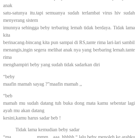
anak
satu-satunya itu.tapi semuanya sudah terlambat virus hiv sudah
menyerang sistem
imunnya sehingga beby terbaring lemah tidak berdaya. Tidak lama
kita
berinacang-bincang kita pun sampai di RS,tante rima lari-lari sambil
menangis,ingin segera melihat anak nya yang berbaring lemah.tante
rima
menghampiri beby yang sudah tidak sadarkan diri
“beby
maafin mamah sayag ?”maafin mamah ,,
“beb
mamah mu sudah datang tuh buka dong mata kamu sebentar lagi
ayah mu akan datang
kesini,kamu harus sadar beb !
Tidak lama kemudian beby sadar
“ma…………….mmm…aaa..hhhhh “ lalu beby menoleh ke arahku