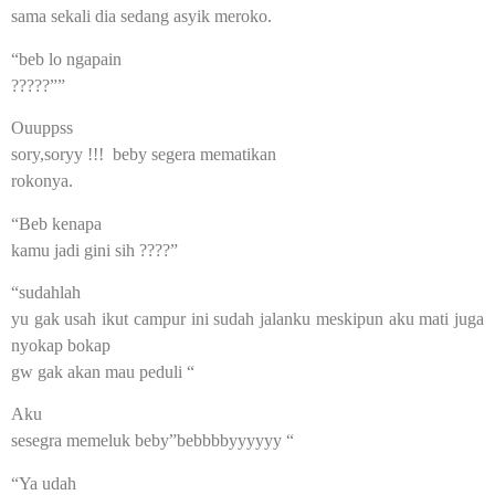
sama sekali dia sedang asyik meroko.
“beb lo ngapain
?????””
Ouuppss
sory,soryy !!! beby segera mematikan
rokonya.
“Beb kenapa
kamu jadi gini sih ????”
“sudahlah
yu gak usah ikut campur ini sudah jalanku meskipun aku mati juga
nyokap bokap
gw gak akan mau peduli “
Aku
sesegra memeluk beby”bebbbbyyyyyy “
“Ya udah