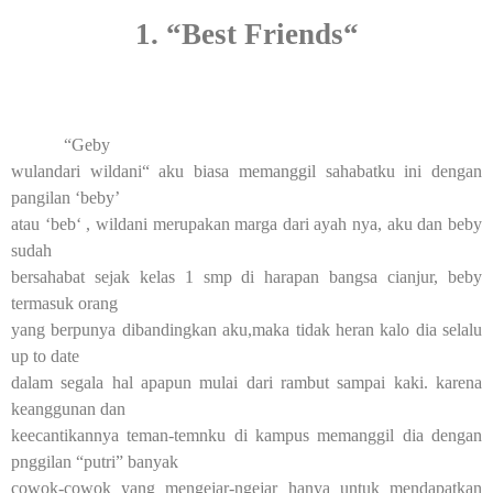
1. “Best Friends“
“Geby
wulandari wildani“ aku biasa memanggil sahabatku ini dengan
pangilan ‘beby’
atau ‘beb‘ , wildani merupakan marga dari ayah nya, aku dan beby
sudah
bersahabat sejak kelas 1 smp di harapan bangsa cianjur, beby
termasuk orang
yang berpunya dibandingkan aku,maka tidak heran kalo dia selalu
up to date
dalam segala hal apapun mulai dari rambut sampai kaki. karena
keanggunan dan
keecantikannya teman-temnku di kampus memanggil dia dengan
pnggilan “putri” banyak
cowok-cowok yang mengejar-ngejar hanya untuk mendapatkan