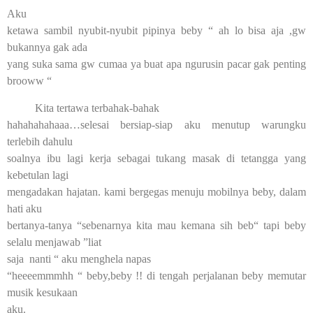
Aku
ketawa sambil nyubit-nyubit pipinya beby “ ah lo bisa aja ,gw
bukannya gak ada
yang suka sama gw cumaa ya buat apa ngurusin pacar gak penting
brooww “
Kita tertawa terbahak-bahak
hahahahahaaa…selesai bersiap-siap aku menutup warungku
terlebih dahulu
soalnya ibu lagi kerja sebagai tukang masak di tetangga yang
kebetulan lagi
mengadakan hajatan. kami bergegas menuju mobilnya beby, dalam
hati aku
bertanya-tanya “sebenarnya kita mau kemana sih beb“ tapi beby
selalu menjawab ”liat
saja nanti “ aku menghela napas
“heeeemmmhh “ beby,beby !! di tengah perjalanan beby memutar
musik kesukaan
aku.