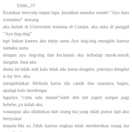
Ehhh,,,!!!
Keasikan bercerita smpai lupa ,kenalkan namaku sendiri “Ayu tiara
rosmalina” skarang
aku kuliah di Universitas ternama di Cianjur, aku suka di panggil
“Ayu ting-ting”
tapi bukan karena aku mirip sama Ayu ting-ting mungkin karena
namaku sama
dengan ayu ting-ting dan kecintaan aku terhadap musik-musik
dangdut. buat aku
dunia ini tidak asik kalo tidak ada irama dangdut, pokonya dangdut
is my live. aku
mengidolakan Melinda karna dia cantik dan suaranya bagus,
apalagi kalo mendengar
lagunya “cinta satu malam”udah deh tuh joged sampai pagi
hehehe,,ya inilah aku,
walaupun aku dilahirkan dari orang tua yang tidak punya tapi aku
bersyukur
kepada-Mu ya Allah karena engkau telah memberikan orang tua