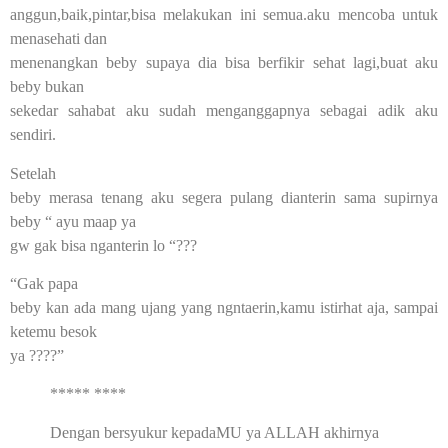
anggun,baik,pintar,bisa melakukan ini semua.aku mencoba untuk
menasehati dan
menenangkan beby supaya dia bisa berfikir sehat lagi,buat aku
beby bukan
sekedar sahabat aku sudah menganggapnya sebagai adik aku
sendiri.
Setelah
beby merasa tenang aku segera pulang dianterin sama supirnya
beby “ ayu maap ya
gw gak bisa nganterin lo “???
“Gak papa
beby kan ada mang ujang yang ngntaerin,kamu istirhat aja, sampai
ketemu besok
ya ????”
***** ****
Dengan bersyukur kepadaMU ya ALLAH akhirnya