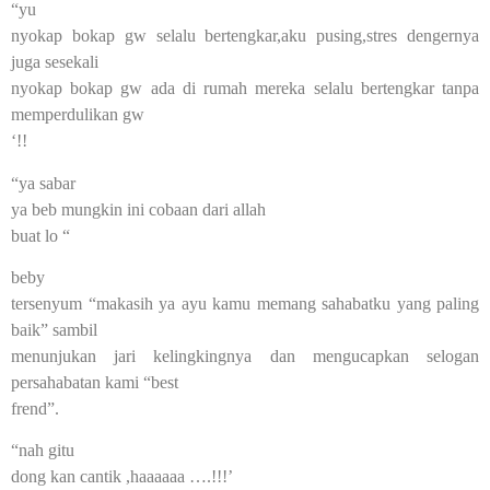
“yu
nyokap bokap gw selalu bertengkar,aku pusing,stres dengernya
juga sesekali
nyokap bokap gw ada di rumah mereka selalu bertengkar tanpa
memperdulikan gw
‘!!
“ya sabar
ya beb mungkin ini cobaan dari allah
buat lo “
beby
tersenyum “makasih ya ayu kamu memang sahabatku yang paling
baik” sambil
menunjukan jari kelingkingnya dan mengucapkan selogan
persahabatan kami “best
frend”.
“nah gitu
dong kan cantik ,haaaaaa ….!!!’