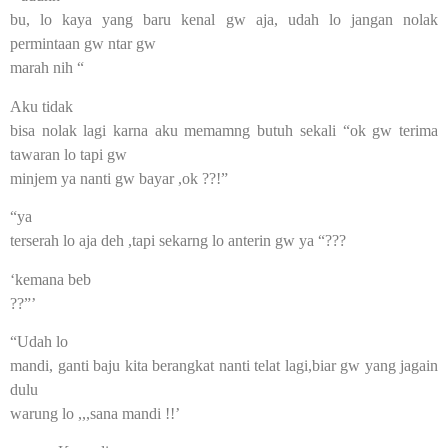
bu, lo kaya yang baru kenal gw aja, udah lo jangan nolak
permintaan gw ntar gw
marah nih “
Aku tidak
bisa nolak lagi karna aku memamng butuh sekali “ok gw terima
tawaran lo tapi gw
minjem ya nanti gw bayar ,ok ??!”
“ya
terserah lo aja deh ,tapi sekarng lo anterin gw ya “???
‘kemana beb
??”’
“Udah lo
mandi, ganti baju kita berangkat nanti telat lagi,biar gw yang jagain
dulu
warung lo ,,,sana mandi !!’