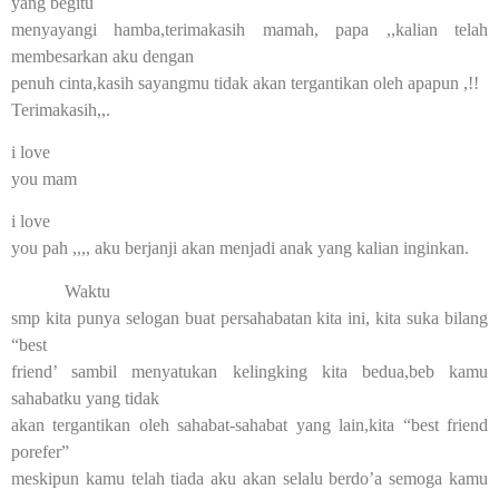
yang begitu
menyayangi hamba,terimakasih mamah, papa ,,kalian telah
membesarkan aku dengan
penuh cinta,kasih sayangmu tidak akan tergantikan oleh apapun ,!!
Terimakasih,,.
i love
you mam
i love
you pah ,,,, aku berjanji akan menjadi anak yang kalian inginkan.
Waktu
smp kita punya selogan buat persahabatan kita ini, kita suka bilang
“best
friend’ sambil menyatukan kelingking kita bedua,beb kamu
sahabatku yang tidak
akan tergantikan oleh sahabat-sahabat yang lain,kita “best friend
porefer”
meskipun kamu telah tiada aku akan selalu berdo’a semoga kamu