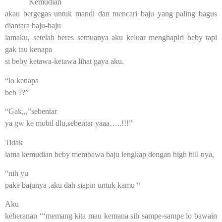
Kemudian
akau bergegas untuk mandi dan mencari baju yang paling bagus
diantara baju-baju
lamaku, setelah beres semuanya aku keluar menghapiri beby tapi
gak tau kenapa
si beby ketawa-ketawa lihat gaya aku.
“lo kenapa
beb ??”
“Gak,,,”sebentar
ya gw ke mobil dlu,sebentar yaaa…..!!!”
Tidak
lama kemudian beby membawa baju lengkap dengan high hill nya,
“nih yu
pake bajunya ,aku dah siapin untuk kamu “
Aku
keheranan “‘memang kita mau kemana sih sampe-sampe lo bawain