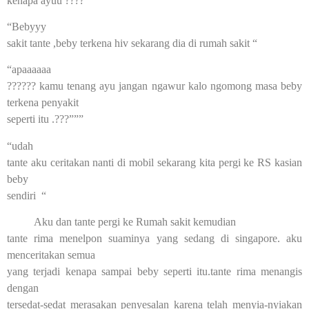
kenapa ayuu ????””
“Bebyyy
sakit tante ,beby terkena hiv sekarang dia di rumah sakit “
“apaaaaaa
?????? kamu tenang ayu jangan ngawur kalo ngomong masa beby
terkena penyakit
seperti itu .???”””
“udah
tante aku ceritakan nanti di mobil sekarang kita pergi ke RS kasian
beby
sendiri “
Aku dan tante pergi ke Rumah sakit kemudian
tante rima menelpon suaminya yang sedang di singapore. aku
menceritakan semua
yang terjadi kenapa sampai beby seperti itu.tante rima menangis
dengan
tersedat-sedat merasakan penyesalan karena telah menyia-nyiakan