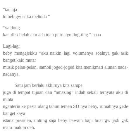
“tau aja
lo beb gw suka melinda “
“ya dong
kan di sebelah aku ada tuan putri ayu ting-ting “ haaa
Lagi-lagi
beby mengejekku “aku naikin lagi volumenya soalnya gak asik
banget kalo mutar
musik pelan-pelan, sambil joged-joged kita menikmati alunan nada-
nadanya.
Satu jam berlalu akhirnya kita sampe
juga di tempat tujuan dan “amazing” indah sekali ternyata aku di
minta
nganterin ke pesta ulang tahun temen SD nya beby, rumahnya gede
banget kaya
istana presiden, untung saja beby bawain baju buat gw jadi gak
malu-maluin deh.