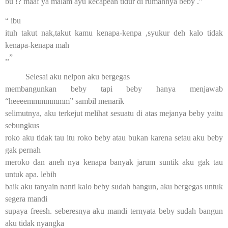
bu !? maaf ya malam ayu kecapean tidur di rumahnya beby .”
“ ibu
ituh takut nak,takut kamu kenapa-kenpa ,syukur deh kalo tidak
kenapa-kenapa mah
,,”
Selesai aku nelpon aku bergegas
membangunkan beby tapi beby hanya menjawab
“heeeemmmmmmm” sambil menarik
selimutnya, aku terkejut melihat sesuatu di atas mejanya beby yaitu
sebungkus
roko aku tidak tau itu roko beby atau bukan karena setau aku beby
gak pernah
meroko dan aneh nya kenapa banyak jarum suntik aku gak tau
untuk apa. lebih
baik aku tanyain nanti kalo beby sudah bangun, aku bergegas untuk
segera mandi
supaya freesh. seberesnya aku mandi ternyata beby sudah bangun
aku tidak nyangka