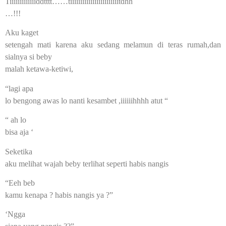
Tiiiiiiiiiiiiiddtttt……tiiiiiiiiiiiiiiiiiiiiiiiitdhh
…!!!
Aku kaget
setengah mati karena aku sedang melamun di teras rumah,dan
sialnya si beby
malah ketawa-ketiwi,
“lagi apa
lo bengong awas lo nanti kesambet ,iiiiiihhhh atut “
“ ah lo
bisa aja ‘
Seketika
aku melihat wajah beby terlihat seperti habis nangis
“Eeh beb
kamu kenapa ? habis nangis ya ?”
‘Ngga