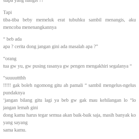
siapa yang nangis ??”
Tapi
tiba-tiba beby memeluk erat tubuhku sambil menangis, aku
mencoba menenangkannya
“ beb ada
apa ? cerita dong jangan gini ada masalah apa ?”
“orang
tua gw yu, gw pusing rasanya gw pengen mengakhiri segalanya “
“suuuuttthh
!!!!! gak boleh ngomong gitu ah pamali “ sambil mengelus-ngelus
pundaknya
‘jangan bilang gitu lagi ya beb gw gak mau kehilangan lo “lo
jangan lemah gini
dong kamu harus tegar semua akan baik-baik saja, masih banyak ko
yang sayang
sama kamu.