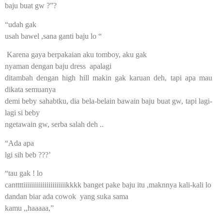
baju buat gw ?”?
“udah gak
usah bawel ,sana ganti baju lo “
Karena gaya berpakaian aku tomboy, aku gak
nyaman dengan baju dress apalagi
ditambah dengan high hill makin gak karuan deh, tapi apa mau
dikata semuanya
demi beby sahabtku, dia bela-belain bawain baju buat gw, tapi lagi-
lagi si beby
ngetawain gw, serba salah deh ..
“Ada apa
lgi sih beb ???’
“tau gak ! lo
canttttiiiiiiiiiiiiiiiiiiiiiikkkk banget pake baju itu ,maknnya kali-kali lo
dandan biar ada cowok yang suka sama
kamu ,,haaaaa,”