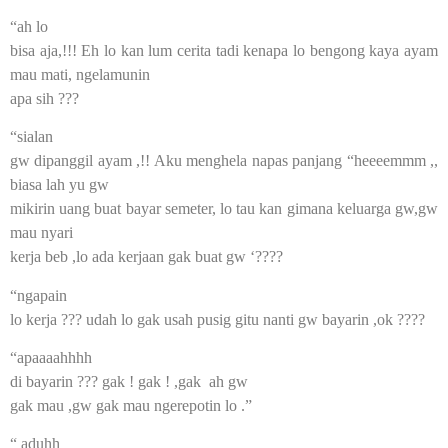
“ah lo
bisa aja,!!! Eh lo kan lum cerita tadi kenapa lo bengong kaya ayam
mau mati, ngelamunin
apa sih ???
“sialan
gw dipanggil ayam ,!! Aku menghela napas panjang “heeeemmm ,,
biasa lah yu gw
mikirin uang buat bayar semeter, lo tau kan gimana keluarga gw,gw
mau nyari
kerja beb ,lo ada kerjaan gak buat gw ‘????
“ngapain
lo kerja ??? udah lo gak usah pusig gitu nanti gw bayarin ,ok ????
“apaaaahhhh
di bayarin ??? gak ! gak ! ,gak ah gw
gak mau ,gw gak mau ngerepotin lo .”
“ aduhh