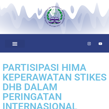
PARTISIPASI HIMA
KEPERAWATAN STIKES
DHB DALAM
PERINGATAN
INTERNASIONAL